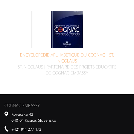
ENCYCLOPEDIE APLHABETIQUE DU COGNAC - ST.
NICOLAUS
ST. NICOLAUS | PARTENAIRE DES PROJETS EDUCATIFS
DE COGNAC EMBASSY
COGNAC EMBASSY
Kováčska 42
040 01 Košice, Slovensko
+421 911 277 172