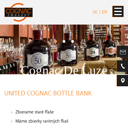
SK
EN
Cognac De Luze
UNITED COGNAC BOTTLE BANK
Zbierame staré fľaše
Máme zbierky raritných fliaš