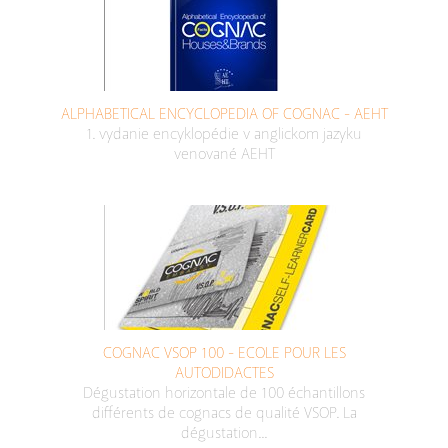
ALPHABETICAL ENCYCLOPEDIA OF COGNAC - AEHT
1. vydanie encyklopédie v anglickom jazyku
venované AEHT
COGNAC VSOP 100 - ECOLE POUR LES
AUTODIDACTES
Dégustation horizontale de 100 échantillons
différents de cognacs de qualité VSOP. La
dégustation...