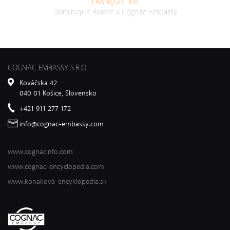
FRANÇOIS 1ER
Dominique Riviere v Cognac Embassy
COGNAC EMBASSY S.R.O.
Kováčska 42
040 01 Košice, Slovensko
+421 911 277 172
info@cognac-embassy.com
www.cognacinfo.com
www.cognac-encyclopedia.com
www.konakova-encyklopedia.sk