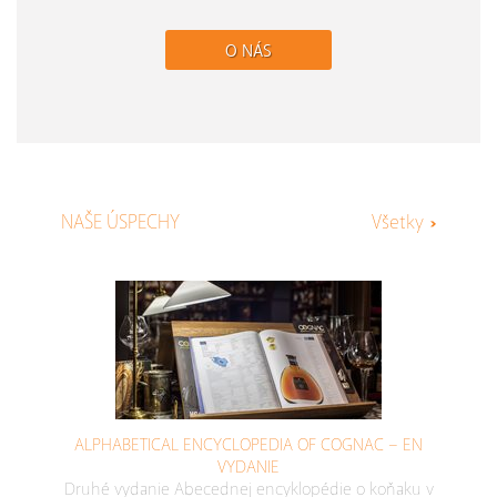
O NÁS
NAŠE ÚSPECHY
Všetky
ALPHABETICAL ENCYCLOPEDIA OF COGNAC – EN
VYDANIE
Druhé vydanie Abecednej encyklopédie o koňaku v