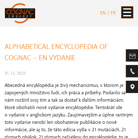
EN
FR
ALPHABETICAL ENCYCLOPEDIA OF
COGNAC – EN VYDANIE
31. 12. 2022
Abecedná encyklopédia je živý mechanizmus, v ktorom je
zapojených množstvo ľudí, ich práca a príbehy. Podarilo sa
nám rozšíriť svoj tím a tak sa dostať k ďalším informáciám,
ktoré obohatili nové vydanie encyklopédie. Tentokrát ide
o vydanie v anglickom jazyku. Zaujímavejším a úplne raritným
toto vydanie nerobí len obohatenie publikácie o nové
informácie, ale aj to, že táto edícia vyšla v 21 mutáciách. 21
rôznych obálok, 21 rôznych začiatkov do encyklopédie, to je