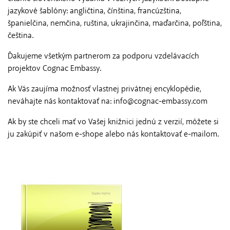
jazykové šablóny: angličtina, čínština, francúzština,
španielčina, nemčina, ruština, ukrajinčina, maďarčina, poľština,
čeština.
Ďakujeme všetkým partnerom za podporu vzdelávacích
projektov Cognac Embassy.
Ak Vás zaujíma možnosť vlastnej privátnej encyklopédie,
neváhajte nás kontaktovať na: info@cognac-embassy.com
Ak by ste chceli mať vo Vašej knižnici jednú z verzií, môžete si
ju zakúpiť v našom e-shope alebo nás kontaktovať e-mailom.