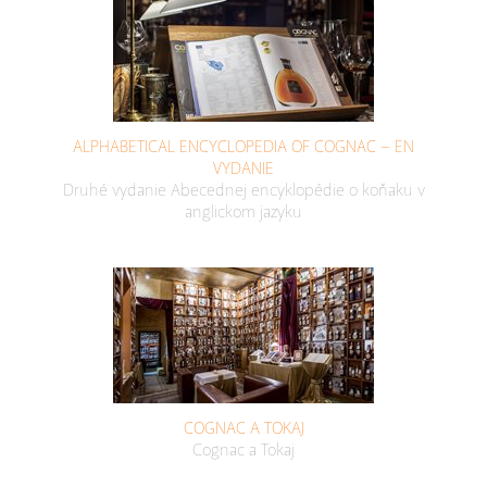
ALPHABETICAL ENCYCLOPEDIA OF COGNAC – EN
VYDANIE
Druhé vydanie Abecednej encyklopédie o koňaku v
anglickom jazyku
COGNAC A TOKAJ
Cognac a Tokaj