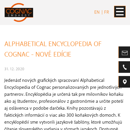
EN
FR
ALPHABETICAL ENCYCLOPEDIA OF
COGNAC - NOVÉ EDÍCIE
31. 12. 2020
Jedenásť nových grafických spracovaní Alphabetical
Encyclopedia of Cognac personalizovaných pre jednotlivých
partnerov. Encyklopédia je určená tak pre milovníkov koňaku
ako aj študentov, profesionálov z gastronómie a určite poteší
aj oslávenca v podobe darčeka. Knihy pozostávajú z
faktických informácií o viac ako 300 koňakových domoch. K
encyklopédií sme vytvorili jazykové šablóny, ktoré umožňujú
čítanie slovenského vydania v rôznych jazykoch. Dostupné