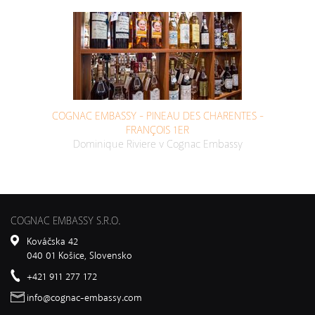
COGNAC EMBASSY - PINEAU DES CHARENTES -
FRANÇOIS 1ER
Dominique Riviere v Cognac Embassy
COGNAC EMBASSY S.R.O.
Kováčska 42
040 01 Košice, Slovensko
+421 911 277 172
info@cognac-embassy.com