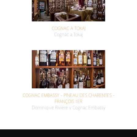
COGNAC A TOKAJ
Cognac a Tokaj
COGNAC EMBASSY - PINEAU DES CHARENTES -
FRANÇOIS 1ER
Dominique Riviere v Cognac Embassy