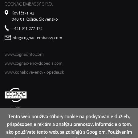
COGNAC EMBASSY S.R.O.
Kováčska 42
040 01 Košice, Slovensko
+421 911 277 172
info@cognac-embassy.com
www.cognacinfo.com
www.cognac-encyclopedia.com
www.konakova-encyklopedia.sk
O nás
Tento web používa súbory cookie na poskytovanie služieb,
prispôsobenie reklám a analýzu prenosov. Informácie o tom,
2017 – 2026 © Cognac Institute
ako používate tento web, sa zdieľajú s Googlom. Používaním
Tvorba web stránok
a
redakčný systém
od firmy
AlejTech, spol. s r.o.