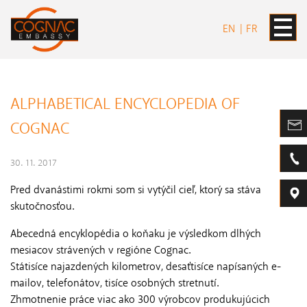
EN
FR
ALPHABETICAL ENCYCLOPEDIA OF
COGNAC
30. 11. 2017
Pred dvanástimi rokmi som si vytýčil cieľ, ktorý sa stáva
skutočnosťou.
Abecedná encyklopédia o koňaku je výsledkom dlhých
mesiacov strávených v regióne Cognac.
Státisíce najazdených kilometrov, desaťtisíce napísaných e-
mailov, telefonátov, tisíce osobných stretnutí.
Zhmotnenie práce viac ako 300 výrobcov produkujúcich