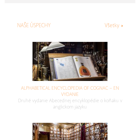
NAŠE ÚSPECHY
Všetky
ALPHABETICAL ENCYCLOPEDIA OF COGNAC – EN
VYDANIE
Druhé vydanie Abecednej encyklopédie o koňaku v
anglickom jazyku