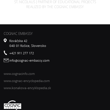
ST. NICOLAUS | PARTNER OF EDUCATIONAL PROJECTS
REALIZED BY THE COGNAC EMBASSY
COGNAC EMBASSY
Kováčska 42
040 01 Košice, Slovensko
+421 911 277 172
info@cognac-embassy.com
www.cognacinfo.com
www.cognac-encyclopedia.com
www.konakova-encyklopedia.sk