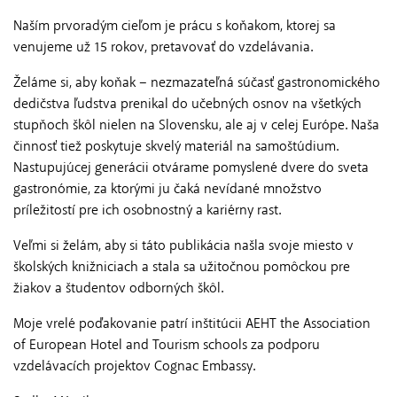
Naším prvoradým cieľom je prácu s koňakom, ktorej sa
venujeme už 15 rokov, pretavovať do vzdelávania.
Želáme si, aby koňak – nezmazateľná súčasť gastronomického
dedičstva ľudstva prenikal do učebných osnov na všetkých
stupňoch škôl nielen na Slovensku, ale aj v celej Európe. Naša
činnosť tiež poskytuje skvelý materiál na samoštúdium.
Nastupujúcej generácii otvárame pomyslené dvere do sveta
gastronómie, za ktorými ju čaká nevídané množstvo
príležitostí pre ich osobnostný a kariérny rast.
Veľmi si želám, aby si táto publikácia našla svoje miesto v
školských knižniciach a stala sa užitočnou pomôckou pre
žiakov a študentov odborných škôl.
Moje vrelé poďakovanie patrí inštitúcii AEHT the Association
of European Hotel and Tourism schools za podporu
vzdelávacích projektov Cognac Embassy.