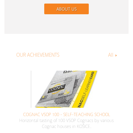
ABOUT US
OUR ACHIEVEMENTS
All
COGNAC VSOP 100 - SELF-TEACHING SCHOOL
Horizontal tasting of 100 VSOP Cognacs by various
Cognac houses in KOŠICE.